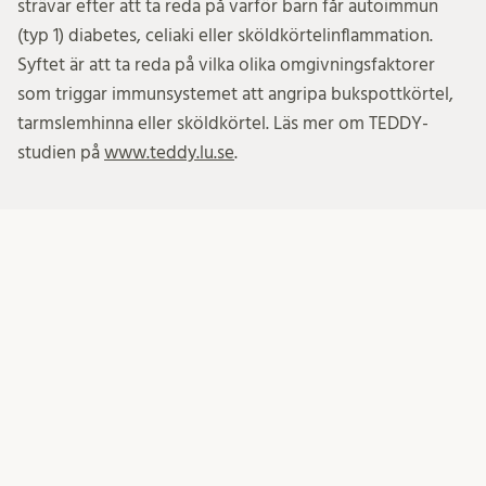
strävar efter att ta reda på varför barn får autoimmun
(typ 1) diabetes, celiaki eller sköldkörtelinflammation.
Syftet är att ta reda på vilka olika omgivningsfaktorer
som triggar immunsystemet att angripa bukspottkörtel,
tarmslemhinna eller sköldkörtel. Läs mer om TEDDY-
studien på
www.teddy.lu.se
.
PRENUMERERA!
Prenumerera på nyheter!
Your email: